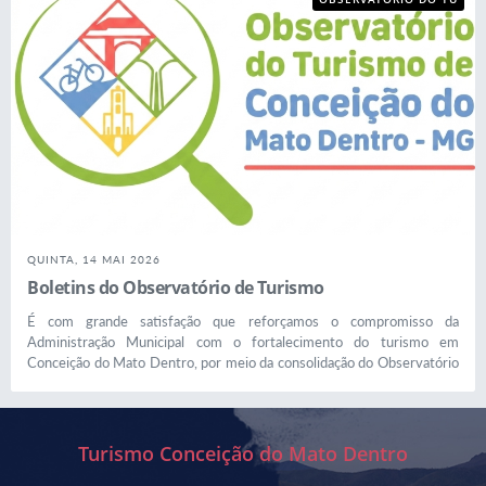
RISMO DE CONCEIÇÃO
DO MATO DENTRO
QUINTA, 14 MAI 2026
Boletins do Observatório de Turismo
É com grande satisfação que reforçamos o compromisso da
Administração Municipal com o fortalecimento do turismo em
Conceição do Mato Dentro, por meio da consolidação do Observatório
do Turismo (OTUR-CMD) como uma ferramenta estratégica de gestão
e desenvolvimento. Nosso município se posiciona de forma pioneira ao
estruturar um observatório de turismo em nível municipal, uma
iniciativa ainda pouco comum no Brasil, onde esse tipo de ferramenta
Turismo Conceição do Mato Dentro
costuma estar concentrado na esfera estadual. Essa decisão