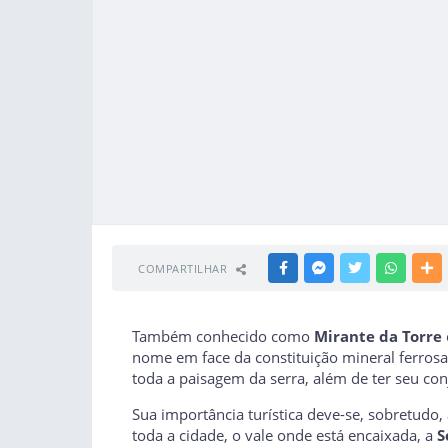
COMPARTILHAR
FACEBOOK
MESSENGER
TWITTER
WHATSA
M
Também conhecido como
Mirante da Torre
nome em face da constituição mineral ferro
toda a paisagem da serra, além de ter seu co
Sua importância turística deve-se, sobretudo,
toda a cidade, o vale onde está encaixada, a
S